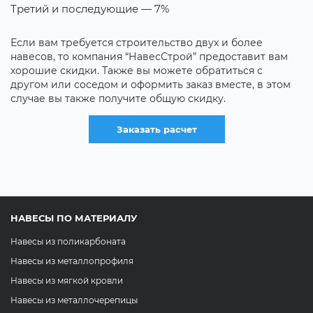
Свыше 100 м2 — 5%
Т
Свыше 200 м2 — 7%
Е
н
Компания “НавесСтрой” делает хорошие скидки при
х
заказе больших объемов. При этом не важно, один это
д
навес или несколько. К тому же, вы можете обратиться
с
к нам с соседом или другом, заказать по навесу, и мы
сделаем для вас общую скидку.
Заказать расчет
НАВЕСЫ ПО МАТЕРИАЛУ
Навесы из поликарбоната
Навесы из металлопрофиля
Навесы из мягкой кровли
Навесы из металлочерепицы