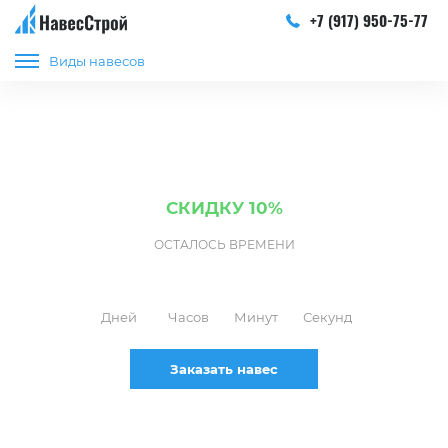
+7 (917) 950-75-77
Виды навесов
УСТАНОВКА НАВЕСОВ ИЗ МЕТАЛЛОЧЕРЕПИЦЫ
В Краснодаре и Краснодарском крае
Закажите монтаж Навеса сейчас и получите
СКИДКУ 10%
ОСТАЛОСЬ ВРЕМЕНИ
03
07
43
15
Дней
Часов
Минут
Секунд
Заказать навес