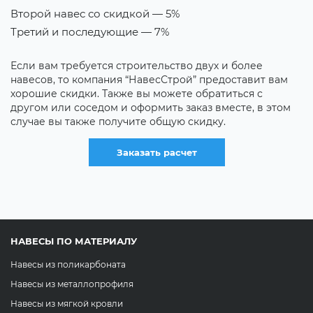
Второй навес со скидкой — 5%
С
Третий и последующие — 7%
С
С
Если вам требуется строительство двух и более
навесов, то компания “НавесСтрой” предоставит вам
К
хорошие скидки. Также вы можете обратиться с
о
з
другом или соседом и оформить заказ вместе, в этом
ся
н
случае вы также получите общую скидку.
к
с
Заказать расчет
НАВЕСЫ ПО МАТЕРИАЛУ
Навесы из поликарбоната
Навесы из металлопрофиля
Навесы из мягкой кровли