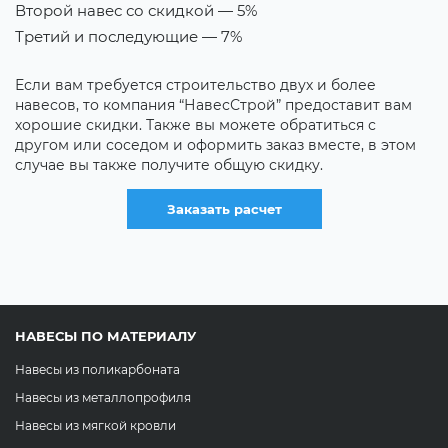
Второй навес со скидкой — 5%
С
Третий и последующие — 7%
С
С
Если вам требуется строительство двух и более
навесов, то компания “НавесСтрой” предоставит вам
К
хорошие скидки. Также вы можете обратиться с
о
з
другом или соседом и оформить заказ вместе, в этом
ся
н
случае вы также получите общую скидку.
к
с
Заказать расчет
НАВЕСЫ ПО МАТЕРИАЛУ
Навесы из поликарбоната
Навесы из металлопрофиля
Навесы из мягкой кровли