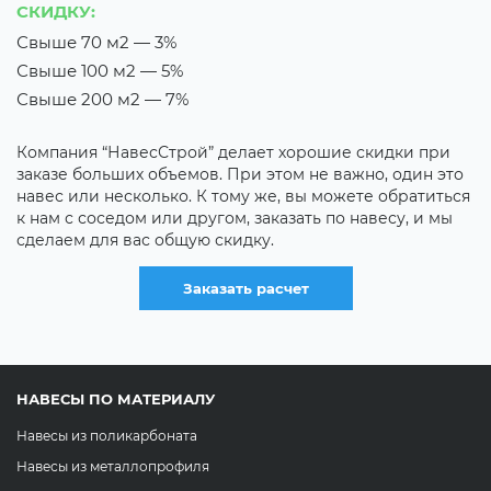
СКИДКУ:
С
Свыше 70 м2 — 3%
В
Свыше 100 м2 — 5%
Т
Свыше 200 м2 — 7%
Е
н
Компания “НавесСтрой” делает хорошие скидки при
х
заказе больших объемов. При этом не важно, один это
д
навес или несколько. К тому же, вы можете обратиться
с
к нам с соседом или другом, заказать по навесу, и мы
сделаем для вас общую скидку.
Заказать расчет
НАВЕСЫ ПО МАТЕРИАЛУ
Навесы из поликарбоната
Навесы из металлопрофиля